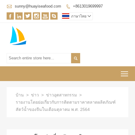

sunny@huayiseafood.com
+8613019699997







ภาษาไทย


To
บ้าน
>
ข่าว
>
ข่าวอุตสาหกรรม
>
รายงานโดยย่อเกี่ยวกับการติดตามราคาตลาดผลิตภัณฑ์
สัตว์น้ำของจีนในเดือนตุลาคม พ.ศ. 2564