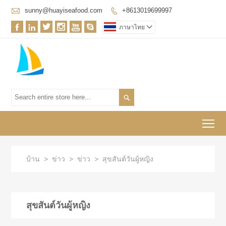

sunny@huayiseafood.com
+8613019699997







ภาษาไทย


To
บ้าน
>
ข่าว
>
ข่าว
>
สุขสันต์วันผู้หญิง
สุขสันต์วันผู้หญิง