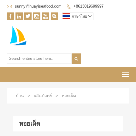

sunny@huayiseafood.com
+8613019699997







ภาษาไทย


To
บ้าน
>
ผลิตภัณฑ์
>
หอยเผ็ด
หอยเผ็ด