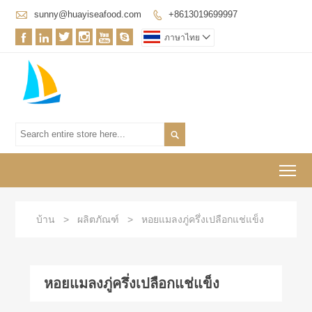

sunny@huayiseafood.com
+8613019699997







ภาษาไทย


To
บ้าน
>
ผลิตภัณฑ์
>
หอยแมลงภู่ครึ่งเปลือกแช่แข็ง
หอยแมลงภู่ครึ่งเปลือกแช่แข็ง