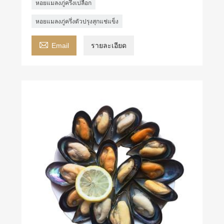
หอยแมลงภู่ครึ่งเปลือก
หอยแมลงภู่ครึ่งตัวปรุงสุกแช่แข็ง

Email
รายละเอียด