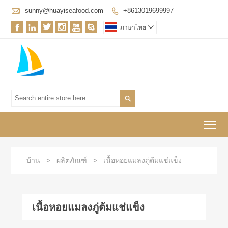

sunny@huayiseafood.com
+8613019699997







ภาษาไทย


To
บ้าน
>
ผลิตภัณฑ์
>
เนื้อหอยแมลงภู่ต้มแช่แข็ง
เนื้อหอยแมลงภู่ต้มแช่แข็ง