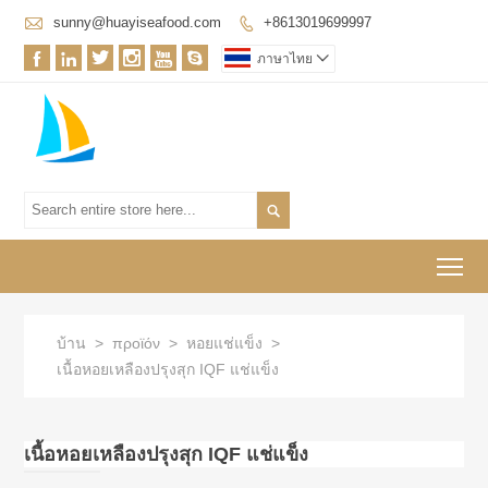

sunny@huayiseafood.com
+8613019699997







ภาษาไทย


To
บ้าน
>
προϊόν
>
หอยแช่แข็ง
>
เนื้อหอยเหลืองปรุงสุก IQF แช่แข็ง
เนื้อหอยเหลืองปรุงสุก IQF แช่แข็ง