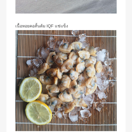
เนื้อหอยคอสั้นต้ม IQF แช่แข็ง