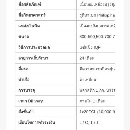
ชื่อผลิตภัณฑ์
เนื้อหอยเหลืองปรุงสุก IQF แช
ชื่อวิทยาศาสตร์
รูดิทาเปส Philippinarum
แหล่งกำเนิด
เมืองตงกังมณฑลเหลียวหนิง
ขนาด
300-500,500-700,700-1000,
วิธีการประมวลผล
แช่แข็ง IQF
อายุการเก็บรักษา
24 เดือน
ลิ้มรส
มีความหวานยืดหยุ่นอย่างเป
ท่าเรือ
ต้าเหลียน
การบรรจุ
พลาสติก 1 กก. บรรจุจำนวน
เวลา Dilivery
ภายใน 1 เดือน
สั่งขั้นต่ำ
1x20FCL (10,000 กิโลกรัม)
เงื่อนไขการชำระเงิน
L / C, T / T